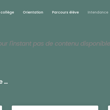
 collège
Orientation
Parcours élève
Intendance
our l'instant pas de contenu disponibl
...