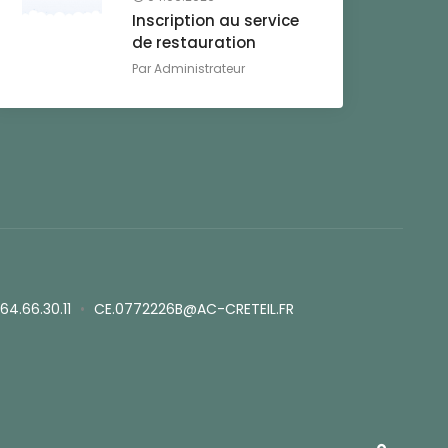
Inscription au service
de restauration
Par
Administrateur
.64.66.30.11
•
CE.0772226B@AC-CRETEIL.FR