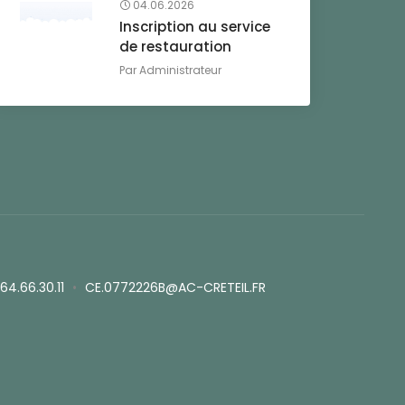
04.06.2026
Inscription au service
de restauration
Par
Administrateur
.64.66.30.11
•
CE.0772226B@AC-CRETEIL.FR