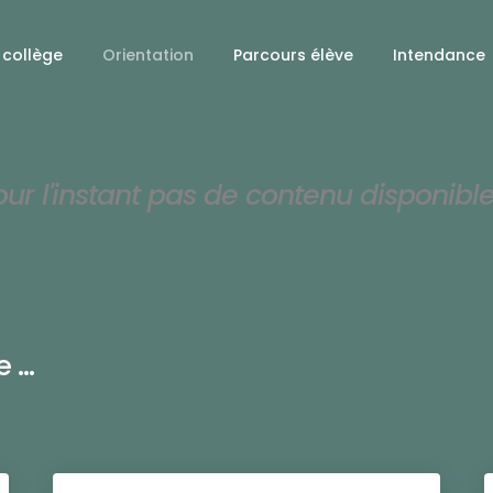
 collège
Orientation
Parcours élève
Intendance
our l'instant pas de contenu disponibl
...