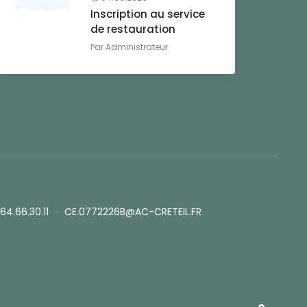
Inscription au service
de restauration
Par
Administrateur
.64.66.30.11
•
CE.0772226B@AC-CRETEIL.FR